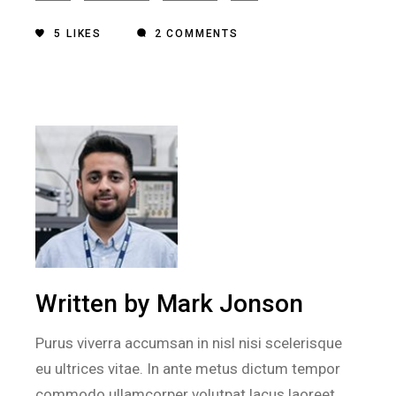
5
LIKES
2 COMMENTS
Written by
Mark Jonson
Purus viverra accumsan in nisl nisi scelerisque
eu ultrices vitae. In ante metus dictum tempor
commodo ullamcorper volutpat lacus laoreet